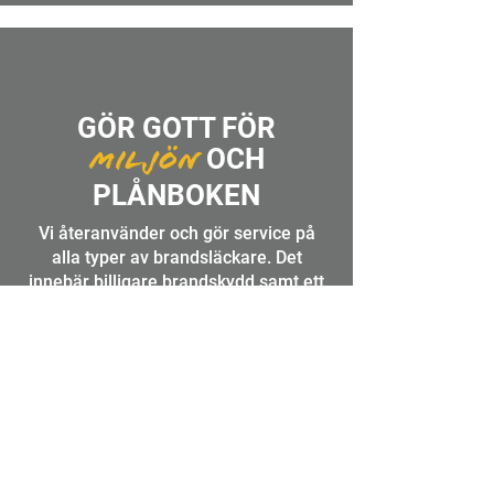
GÖR GOTT FÖR
OCH
MILJÖN
PLÅNBOKEN
Vi återanvänder och gör service på
alla typer av brandsläckare. Det
innebär billigare brandskydd samt ett
smart sätt att jobba med hållbarhet.
DEN HÄR
BRANDSLÄCKAREN
ÄR
.
GRÖN