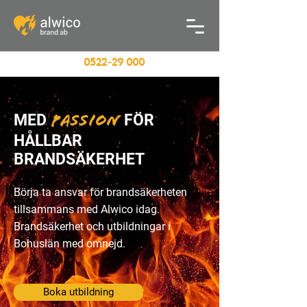
0522
-29 000
MED
FÖR
PASSION
HÅLLBAR
BRANDSÄKERHET
Börja ta ansvar för brandsäkerheten
tillsammans med Alwico idag.
Brandsäkerhet och utbildningar i
Bohuslän med omnejd.
Boka utbildning