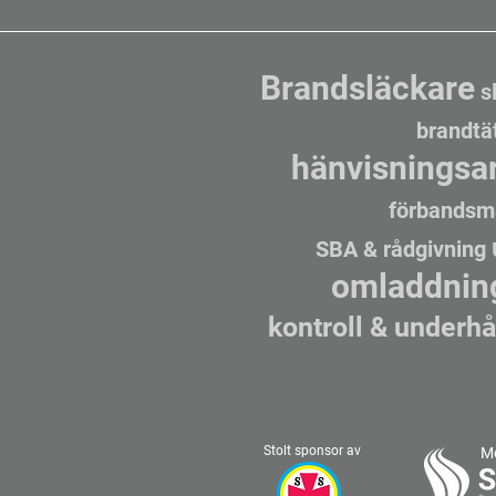
Brandsläckare
s
bran
dtä
hänvisningsa
förbands
m
SBA & rådgivning
omladdning
kontroll & underhå
Stolt sponsor av
Me