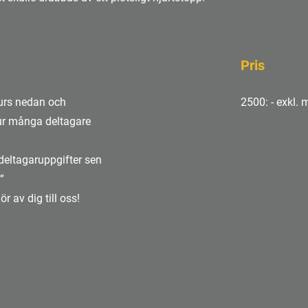
Pris
kurs nedan och
2500: - exkl.
hur många deltagare
i deltagaruppgifter sen
”
ör av dig till oss!