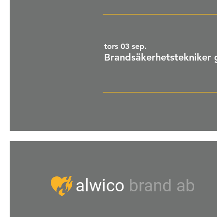
tors 03 sep.
Brandsäkerhetstekniker 
alwico
brand ab