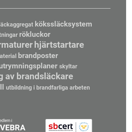
kökssläcksystem
läckaggregat
rökluckor
tningar
rmaturer
hjärtstartare
brandposter
aterial
utrymningsplaner
skyltar
 av brandsläckare
ll
utbildning i brandfarliga arbeten
dlem i