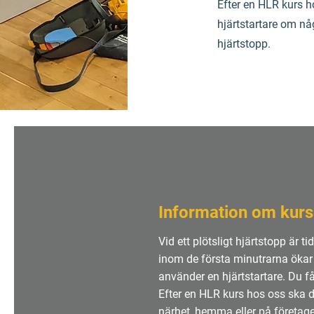
Efter en HLR kurs 
hjärtstartare om någ
hjärtstopp.
Information om kur
Vid ett plötsligt hjärtstopp är 
inom de första minutrarna ökar
använder en hjärtstartare. Du f
Efter en HLR kurs hos oss ska 
närhet, hemma eller på företaget