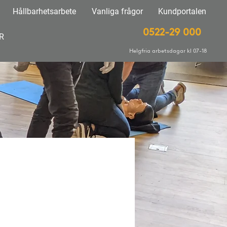
Hållbar
hetsarbete
Vanli
ga frågor
Kundportalen
0522
-29 000
R
Helgfria arbetsdagar kl 07-18