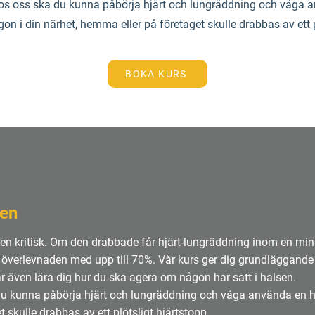
hos oss ska du kunna påbörja hjärt och lungräddning och våga 
on i din närhet, hemma eller på företaget skulle drabbas av ett p
BOKA KURS
sen
tiden kritisk. Om den drabbade får hjärt-lungräddning inom en min
 överlevnaden med upp till 70%. Vår kurs ger dig grundläggand
år även lära dig hur du ska agera om någon har satt i halsen.
du kunna påbörja hjärt och lungräddning och våga använda en hj
 skulle drabbas av ett plötsligt hjärtstopp.