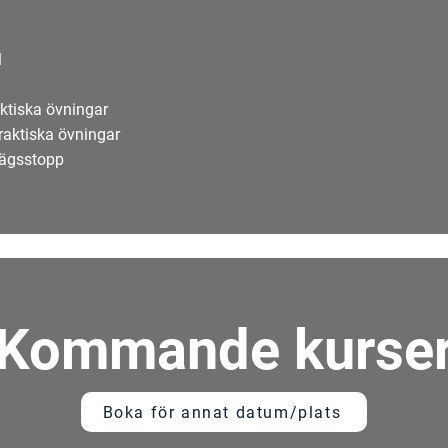
l
ktiska övningar
raktiska övningar
vägsstopp
Kommande kurse
Boka för annat datum/plats