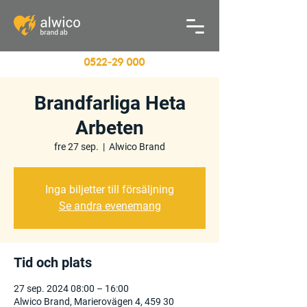
0522
-29 000
Brandfarliga Heta
Arbeten
fre 27 sep.
  |  
Alwico Brand
Inga biljetter till försäljning
Se andra evenemang
Tid och plats
27 sep. 2024 08:00 – 16:00
Alwico Brand, Marierovägen 4, 459 30