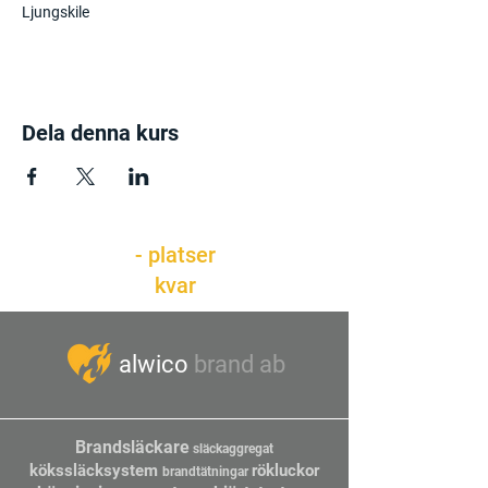
Ljungskile
Dela denna kurs
- platser
kvar
alwico
brand ab
Brandsläckare
släckaggregat
kökssläcksystem
rökluckor
bran
dtätningar