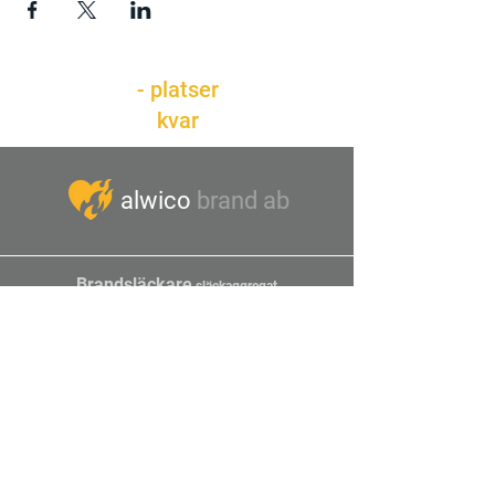
- platser
kvar
alwico
brand ab
Brandsläckare
släckaggregat
kökssläcksystem
rökluckor
bran
dtätningar
hänvisningsarmaturer
hjärtstartare
brandposter
förbands
material
utrymningsplaner
SBA & rådgivning
skyltar
omladdning av brandsläckare
kontroll & underhåll
utbildning i brandfarliga
arbeten
Stolt sponsor av