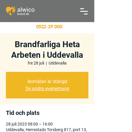
0522
-29 000
Brandfarliga Heta
Arbeten i Uddevalla
fre 28 juli
  |  
Uddevalla
Anmälan är stängd
Se andra evenemang
Tid och plats
28 juli 2023 08:00 – 16:00
Uddevalla, Herrestads Torsberg 817, port 13,